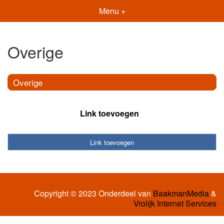
Menu +
Overige
Overige
Link toevoegen
Link toevoegen
Copyright © 2023 Onderdeel van
BaakmanMedia
&
Vrolijk Internet Services